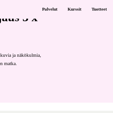
Palvelut
Kurssit
Tuotteet
aus 3 x
kuvia ja näkökulmia, 
en matka.