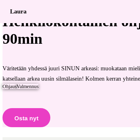
Laura
Henkilökohtainen ohj
90min
Väritetään yhdessä juuri SINUN arkeasi: muokataan mieli
katsellaan arkea uusin silmälasein! Kolmen kerran yhtein
Ohjaus
Valmennus
Osta nyt