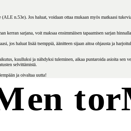
e (ALE n.53e). Jos haluat, voidaan ottaa mukaan myös matkaasi tukevia po
man kerran sarjana, voit maksaa ensimmäisen tapaamisen sarjan hinnalla.
i, jos haluat lisää tsemppiä, äänitteen sijaan aitoa ohjausta ja harjoi
ikutus, kuulluksi ja nähdyksi tuleminen, aikaa puntaroida asioita sen v
usten selvittämistä. 
