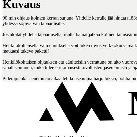
Kuvaus
90 min ohjaus kolmen kerran sarjana. Yhdelle kerralle jää hintaa n.83
yhdessä sopiva väli tapaamisille. 

Jos aloitat yhdellä tapaamisella, mutta haluat jatkaa kolmen tai useam
Henkilökohtaisella valmennuksella voit tukea myös verkkokurssimatkaas
matkaasi tukeva paketti! 

Henkilökohtaisen ohjauksen etu äänitteisiin verrattuna on aito vuorova
sanallistaminen, mikä tulee erinomaisesti oivallusten jäsentämistä ja ajat