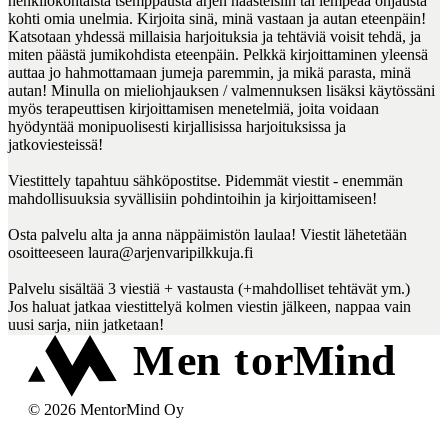
henkilökohtaista tsemppausta arjen haasteisiin tai lempeää ohjausta 
kohti omia unelmia. Kirjoita sinä, minä vastaan ja autan eteenpäin! 
Katsotaan yhdessä millaisia harjoituksia ja tehtäviä voisit tehdä, ja 
miten päästä jumikohdista eteenpäin. Pelkkä kirjoittaminen yleensä 
auttaa jo hahmottamaan jumeja paremmin, ja mikä parasta, minä 
autan! Minulla on mieliohjauksen / valmennuksen lisäksi käytössäni 
myös terapeuttisen kirjoittamisen menetelmiä, joita voidaan 
hyödyntää monipuolisesti kirjallisissa harjoituksissa ja 
jatkoviesteissä! 

Viestittely tapahtuu sähköpostitse. Pidemmät viestit - enemmän 
mahdollisuuksia syvällisiin pohdintoihin ja kirjoittamiseen!

Osta palvelu alta ja anna näppäimistön laulaa! Viestit lähetetään 
osoitteeseen laura@arjenvaripilkkuja.fi

Palvelu sisältää 3 viestiä + vastausta (+mahdolliset tehtävät ym.) 

Jos haluat jatkaa viestittelyä kolmen viestin jälkeen, nappaa vain 
©
2026
MentorMind Oy